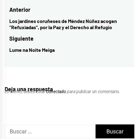
Navegación
Anterior
de
Los jardines coruñeses de Méndez Núñez acogen
Entrada
“Refuxiadas”, por la Paz y el Derecho al Refugio
entradas
anterior:
Siguiente
Lume na Noite Meiga
Entrada
siguiente:
Deja una respuesta
Lo siento, debes estar
conectado
para publicar un comentario.
Buscar: