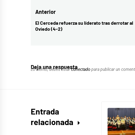
Navegación
Anterior
de
El Cerceda refuerza su líderato tras derrotar al
Entrada
Oviedo (4-2)
entradas
anterior:
Deja una respuesta
Lo siento, debes estar
conectado
para publicar un coment
Entrada
relacionada