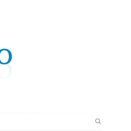
.COM
L