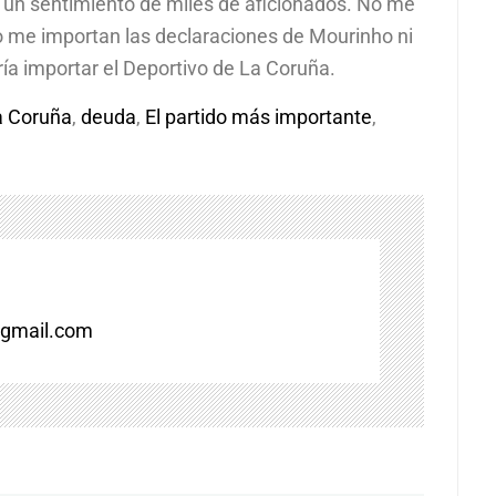
a un sentimiento de miles de aficionados. No me
o me importan las declaraciones de Mourinho ni
ría importar el Deportivo de La Coruña.
a Coruña
,
deuda
,
El partido más importante
,
gmail.com