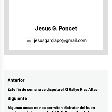
Jesus G. Poncet
jesusgarciapo@gmail.com
Navegación
Anterior
de
Este fin de semana se disputa el XI Rallye Rías Altas
Entrada
entradas
anterior:
Siguiente
Algunas cosas no nos permiten disfrutar del buen
Entrada