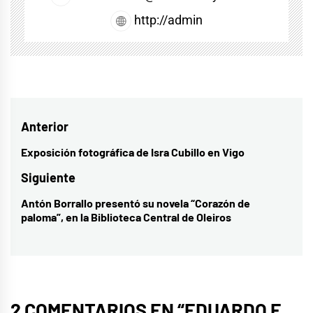
http://admin
Navegación
Anterior
de
Exposición fotográfica de Isra Cubillo en Vigo
Entrada
entradas
anterior:
Siguiente
Antón Borrallo presentó su novela “Corazón de
Entrada
paloma”, en la Biblioteca Central de Oleiros
siguiente:
2 COMENTARIOS EN “
EDUARDO F.