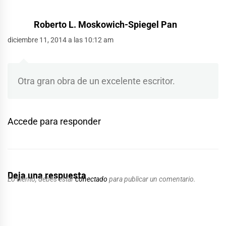
Roberto L. Moskowich-Spiegel Pan
diciembre 11, 2014 a las 10:12 am
Otra gran obra de un excelente escritor.
Accede para responder
Deja una respuesta
Lo siento, debes estar
conectado
para publicar un comentario.