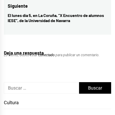
entradas
Siguiente
El lunes día 5, en La Coruña, “X Encuentro de alumnos
Entrada
IESE”, de la Universidad de Navarra
siguiente:
Deja una respuesta
Lo siento, debes estar
conectado
para publicar un comentario.
Buscar:
Cultura