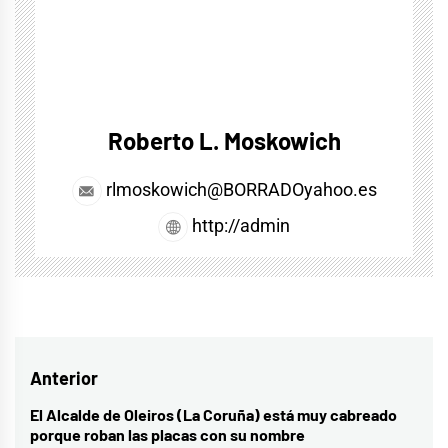
Roberto L. Moskowich
rlmoskowich@BORRADOyahoo.es
http://admin
Navegación
Anterior
de
El Alcalde de Oleiros (La Coruña) está muy cabreado
Entrada
porque roban las placas con su nombre
anterior: