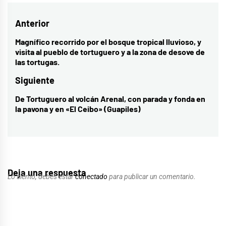
Navegación
Anterior
de
Magnífico recorrido por el bosque tropical lluvioso, y
Entrada
visita al pueblo de tortuguero y a la zona de desove de
entradas
anterior:
las tortugas.
Siguiente
De Tortuguero al volcán Arenal, con parada y fonda en
Entrada
la pavona y en «El Ceibo» (Guapiles)
siguiente:
Deja una respuesta
Lo siento, debes estar
conectado
para publicar un comentario.