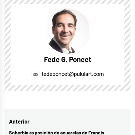
Fede G. Poncet
fedeponcet@pululart.com
Navegación
Anterior
de
Soberbia exposición de acuarelas de Francis
Entrada