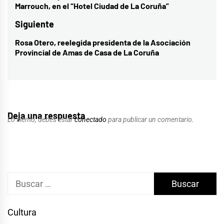
Marrouch, en el “Hotel Ciudad de La Coruña”
entradas
anterior:
Siguiente
Rosa Otero, reelegida presidenta de la Asociación
Entrada
Provincial de Amas de Casa de La Coruña
siguiente:
Deja una respuesta
Lo siento, debes estar
conectado
para publicar un comentario.
Buscar:
Cultura