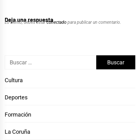
Deja una respuesta
Lo siento, debes estar
conectado
para publicar un comentario.
Buscar:
Cultura
Deportes
Formación
La Coruña