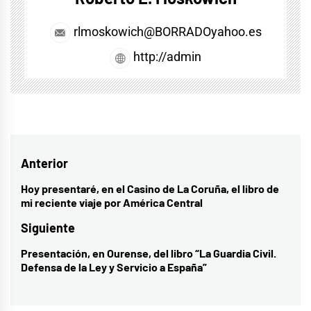
rlmoskowich@BORRADOyahoo.es
http://admin
Navegación
Anterior
de
Hoy presentaré, en el Casino de La Coruña, el libro de
Entrada
mi reciente viaje por América Central
entradas
anterior:
Siguiente
Presentación, en Ourense, del libro “La Guardia Civil.
Entrada
Defensa de la Ley y Servicio a España”
siguiente: