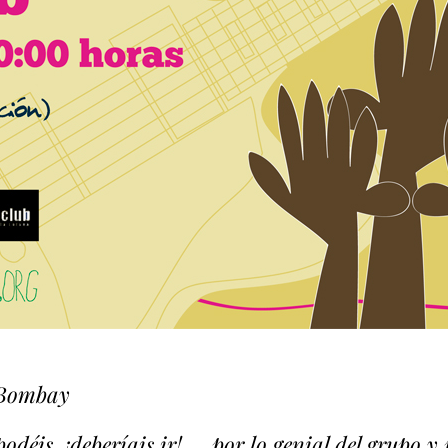
 Bombay
podéis, ¡deberíais ir! … por lo genial del grupo y