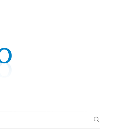
.COM
L