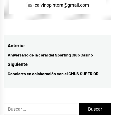
calvinopintora@gmail.com
Navegación
Anterior
de
Aniversario de la coral del Sporting Club Casino
Entrada
entradas
anterior:
Siguiente
Concierto en colaboración con el CMUS SUPERIOR
Entrada
siguiente:
Buscar: