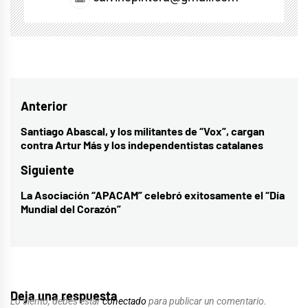
Navegación
Anterior
de
Santiago Abascal, y los militantes de “Vox”, cargan
Entrada
contra Artur Más y los independentistas catalanes
entradas
anterior:
Siguiente
La Asociación “APACAM” celebró exitosamente el “Día
Entrada
Mundial del Corazón”
siguiente:
Deja una respuesta
Lo siento, debes estar
conectado
para publicar un comentario.