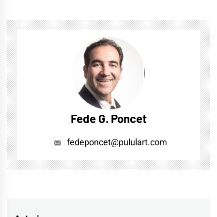
Fede G. Poncet
fedeponcet@pululart.com