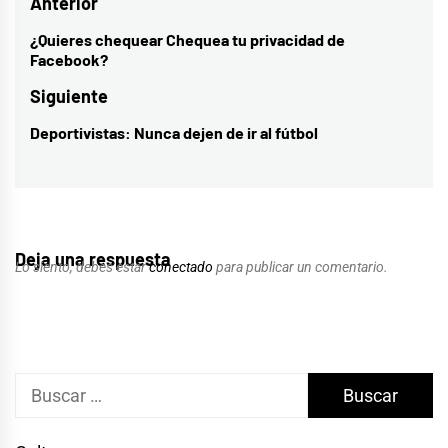
Navegación
Anterior
de
¿Quieres chequear Chequea tu privacidad de
Entrada
Facebook?
entradas
anterior:
Siguiente
Deportivistas: Nunca dejen de ir al fútbol
Entrada
siguiente:
Deja una respuesta
Lo siento, debes estar
conectado
para publicar un comentario.
Buscar: