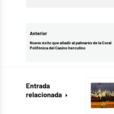
Navegación
Anterior
de
Nuevo éxito que añadir al palmarés de la Coral
Entrada
Polifónica del Casino herculino
entradas
anterior:
Entrada
relacionada