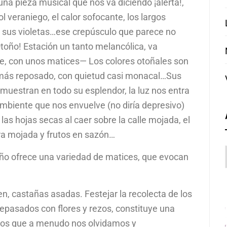
una pieza musical que nos va diciendo ¡alerta!,
l veraniego, el calor sofocante, los largos
, sus violetas…ese crepúsculo que parece no
toño! Estación un tanto melancólica, va
ave, con unos matices— Los colores otoñales son
más reposado, con quietud casi monacal…Sus
 muestran en todo su esplendor, la luz nos entra
ambiente que nos envuelve (no diría depresivo)
las hojas secas al caer sobre la calle mojada, el
ierra mojada y frutos en sazón…
otoño ofrece una variedad de matices, que evocan
en, castañas asadas. Festejar la recolecta de los
epasados con flores y rezos, constituye una
e los que a menudo nos olvidamos y