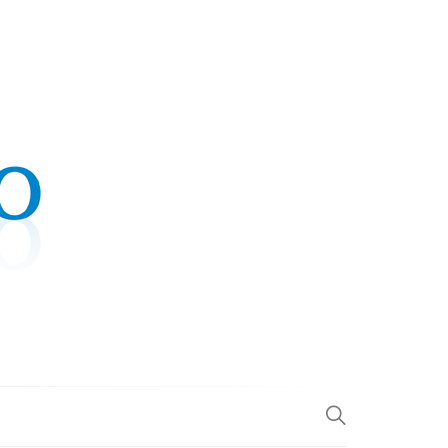
.COM
L