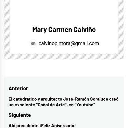
Mary Carmen Calviño
calvinopintora@gmail.com
Navegación
Anterior
de
El catedrático y arquitecto José-Ramón Soraluce creó
Entrada
un excelente “Canal de Arte”, en “Youtube”
entradas
anterior:
Siguiente
Aló presidente ¡Feliz Aniversario!
Entrada