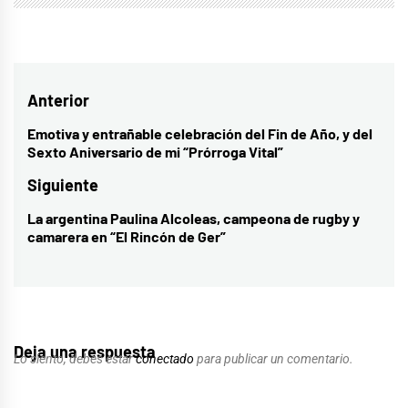
Navegación
Anterior
de
Emotiva y entrañable celebración del Fin de Año, y del
Entrada
Sexto Aniversario de mi “Prórroga Vital”
entradas
anterior:
Siguiente
La argentina Paulina Alcoleas, campeona de rugby y
Entrada
camarera en “El Rincón de Ger”
siguiente:
Deja una respuesta
Lo siento, debes estar
conectado
para publicar un comentario.