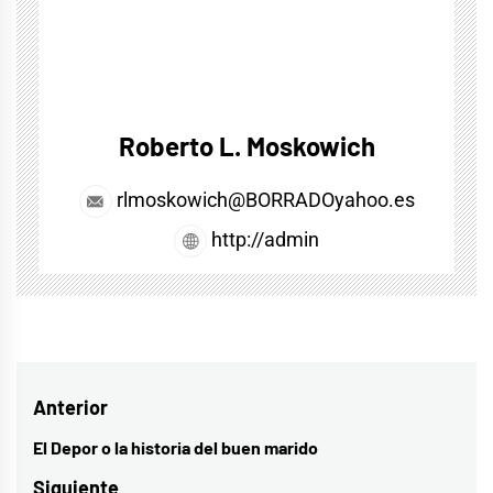
Roberto L. Moskowich
rlmoskowich@BORRADOyahoo.es
http://admin
Navegación
Anterior
de
El Depor o la historia del buen marido
Entrada
entradas
anterior:
Siguiente