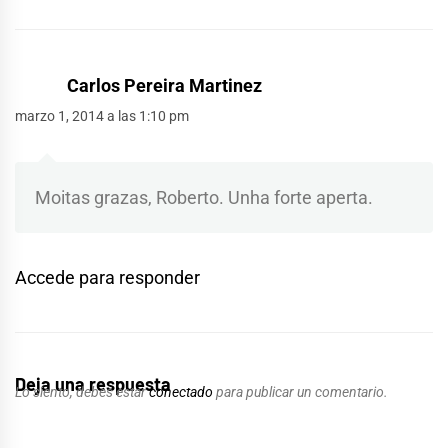
Carlos Pereira Martinez
marzo 1, 2014 a las 1:10 pm
Moitas grazas, Roberto. Unha forte aperta.
Accede para responder
Deja una respuesta
Lo siento, debes estar
conectado
para publicar un comentario.