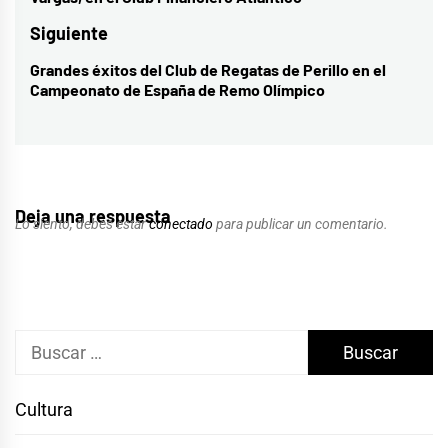
entradas
anterior:
Siguiente
Grandes éxitos del Club de Regatas de Perillo en el
Entrada
Campeonato de España de Remo Olímpico
siguiente:
Deja una respuesta
Lo siento, debes estar
conectado
para publicar un comentario.
Buscar:
Cultura