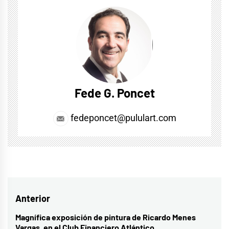
Fede G. Poncet
fedeponcet@pululart.com
Navegación
Anterior
de
Magnífica exposición de pintura de Ricardo Menes
Entrada
Vargas, en el Club Financiero Atlántico