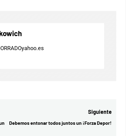
skowich
BORRADOyahoo.es
Siguiente
 un
Debemos entonar todos juntos un ¡Forza Depor!
Entrada
siguiente: