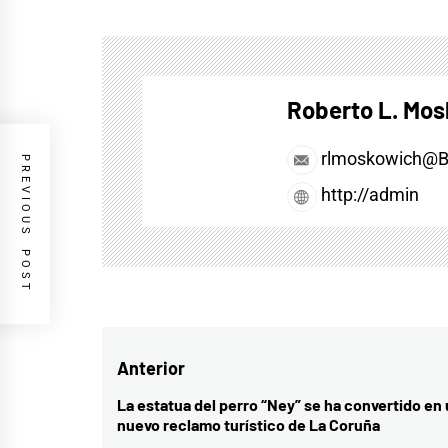
Roberto L. Mo
rlmoskowich@
PREVIOUS POST
http://admin
Navegación
Anterior
de
La estatua del perro “Ney” se ha convertido en
Entrada
nuevo reclamo turístico de La Coruña
entradas
anterior: