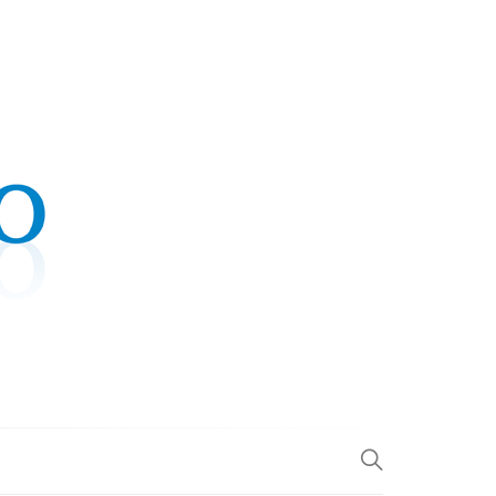
.COM
L