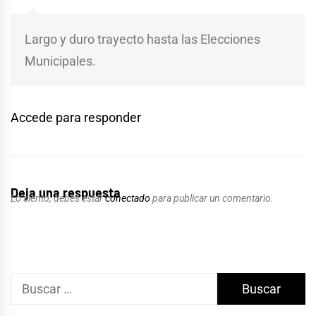
Largo y duro trayecto hasta las Elecciones
Municipales.
Accede para responder
Deja una respuesta
Lo siento, debes estar
conectado
para publicar un comentario.
Buscar: