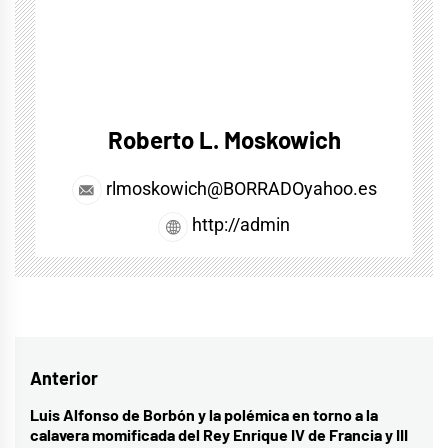
Roberto L. Moskowich
rlmoskowich@BORRADOyahoo.es
http://admin
Navegación
Anterior
de
Luis Alfonso de Borbón y la polémica en torno a la
Entrada
calavera momificada del Rey Enrique IV de Francia y III
anterior: