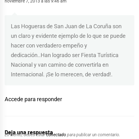
noviembre 7, 2013 a las 9:46 am
Las Hogueras de San Juan de La Coruña son
un claro y evidente ejemplo de lo que se puede
hacer con verdadero empeño y
dedicación..Han logrado ser Fiesta Turística
Nacional y van camino de convertirla en
Internacional. ¡Se lo merecen, de verdad!.
Accede para responder
Deja una respuesta
Lo siento, debes estar
conectado
para publicar un comentario.