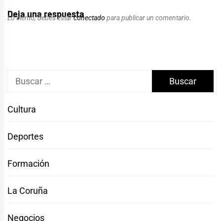
Deja una respuesta
Lo siento, debes estar
conectado
para publicar un comentario.
Buscar:
Cultura
Deportes
Formación
La Coruña
Negocios