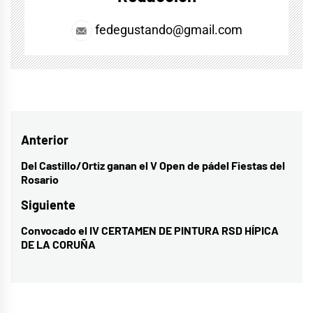
fedegustando@gmail.com
Navegación
Anterior
de
Del Castillo/Ortiz ganan el V Open de pádel Fiestas del
Entrada
Rosario
entradas
anterior:
Siguiente
Convocado el IV CERTAMEN DE PINTURA RSD HÍPICA
Entrada
DE LA CORUÑA
siguiente: