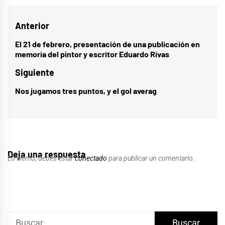
Navegación
Anterior
de
El 21 de febrero, presentación de una publicación en
Entrada
memoria del pintor y escritor Eduardo Rivas
entradas
anterior:
Siguiente
Nos jugamos tres puntos, y el gol averag
Entrada
siguiente:
Deja una respuesta
Lo siento, debes estar
conectado
para publicar un comentario.
Buscar: