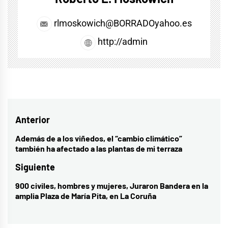
rlmoskowich@BORRADOyahoo.es
http://admin
Navegación
Anterior
de
Además de a los viñedos, el “cambio climático”
Entrada
también ha afectado a las plantas de mi terraza
entradas
anterior:
Siguiente
900 civiles, hombres y mujeres, Juraron Bandera en la
Entrada
amplia Plaza de María Pita, en La Coruña
siguiente: