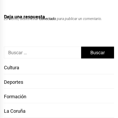
Deja una respuesta
Lo siento, debes estar
conectado
para publicar un comentario.
Buscar:
Cultura
Deportes
Formación
La Coruña