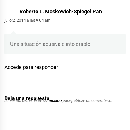
Roberto L. Moskowich-Spiegel Pan
julio 2, 2014 a las 9:04 am
Una situación abusiva e intolerable.
Accede para responder
Deja una respuesta
Lo siento, debes estar
conectado
para publicar un comentario.