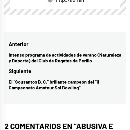
Navegación
Anterior
de
Intenso programa de actividades de verano (Naturaleza
Entrada
y Deporte) del Club de Regatas de Perillo
entradas
anterior:
Siguiente
El “Sousantos B. C.” brillante campeón del “II
Entrada
Campeonato Amateur Sol Bowling”
siguiente:
2 COMENTARIOS EN “
ABUSIVA E