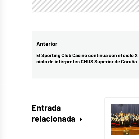
Navegación
Anterior
de
El Sporting Club Casino continua con el ciclo X
Entrada
ciclo de intérpretes CMUS Superior de Coruña
entradas
anterior:
Entrada
relacionada