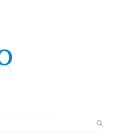
.COM
L