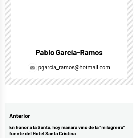
Pablo García-Ramos
pgarcia_ramos@hotmail.com
Navegación
Anterior
de
En honor a la Santa, hoy manará vino de la “milagreira”
Entrada
fuente del Hotel Santa Cristina
anterior: