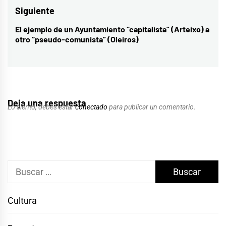
entradas
Siguiente
El ejemplo de un Ayuntamiento “capitalista” (Arteixo) a
Entrada
otro “pseudo-comunista” (Oleiros)
siguiente:
Deja una respuesta
Lo siento, debes estar
conectado
para publicar un comentario.
Buscar:
Cultura