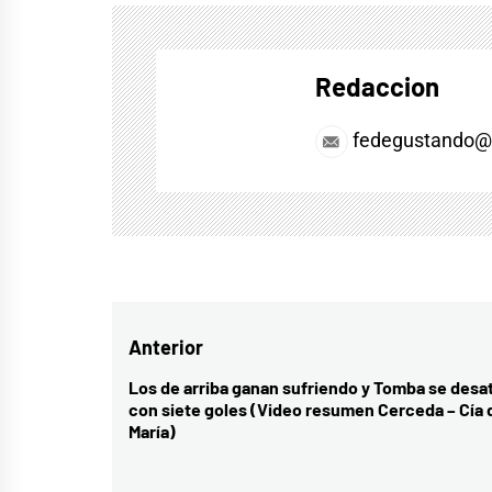
Redaccion
fedegustando@
Navegación
Anterior
de
Los de arriba ganan sufriendo y Tomba se desa
Entrada
con siete goles (Video resumen Cerceda – Cía 
entradas
anterior:
María)