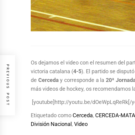
Os dejamos el video con el resumen del par
PREVIOUS POST
victoria catalana (
4-5
). El partido se dispu
de
Cerceda
y corresponde a la
20ª Jornada
más videos de hockey, os recomendamos l
[youtube]http://youtu.be/dOeWpLqReRk[/y
Etiquetado como
Cerceda
,
CERCEDA-MAT
División Nacional
,
Video