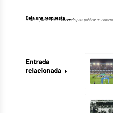
Deja una respuesta
Lo siento, debes estar
conectado
para publicar un coment
Entrada
relacionada