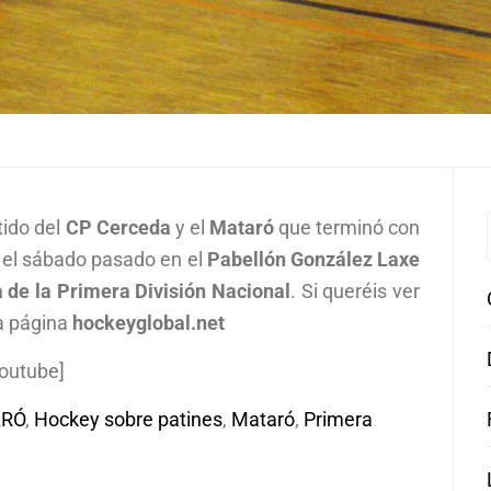
tido del
CP Cerceda
y el
Mataró
que terminó con
tó el sábado pasado en el
Pabellón González Laxe
 de la Primera División Nacional
. Si queréis ver
a página
hockeyglobal.net
outube]
ARÓ
,
Hockey sobre patines
,
Mataró
,
Primera