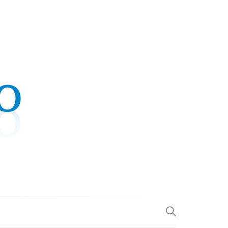
.COM
L