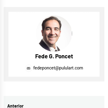
Fede G. Poncet
fedeponcet@pululart.com
Navegación
Anterior