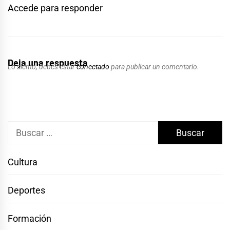
Accede para responder
Deja una respuesta
Lo siento, debes estar
conectado
para publicar un comentario.
Buscar:
Cultura
Deportes
Formación