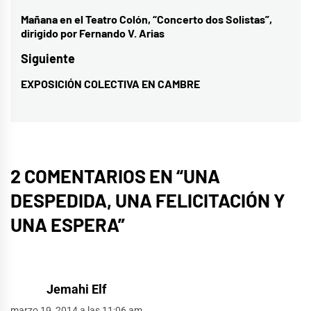
de
Mañana en el Teatro Colón, “Concerto dos Solistas”,
Entrada
dirigido por Fernando V. Arias
entradas
anterior:
Siguiente
EXPOSICIÓN COLECTIVA EN CAMBRE
Entrada
siguiente:
2 COMENTARIOS EN “
UNA
DESPEDIDA, UNA FELICITACIÓN Y
UNA ESPERA
”
Jemahi Elf
marzo 19, 2014 a las 11:06 am