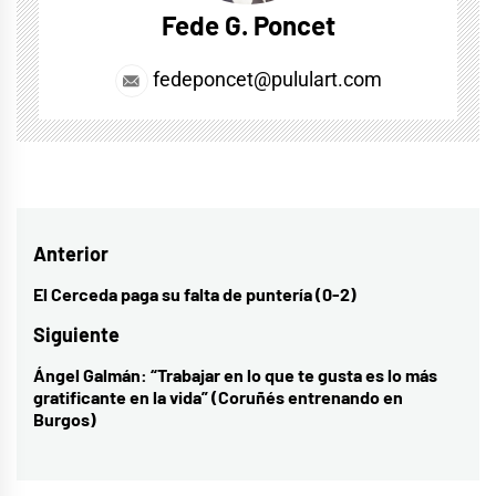
Fede G. Poncet
fedeponcet@pululart.com
Navegación
Anterior
de
El Cerceda paga su falta de puntería (0-2)
Entrada
entradas
anterior:
Siguiente
Ángel Galmán: “Trabajar en lo que te gusta es lo más
Entrada
gratificante en la vida” (Coruñés entrenando en
siguiente:
Burgos)