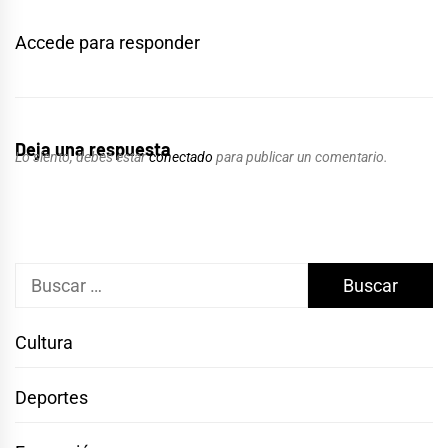
Accede para responder
Deja una respuesta
Lo siento, debes estar
conectado
para publicar un comentario.
Buscar:
Cultura
Deportes