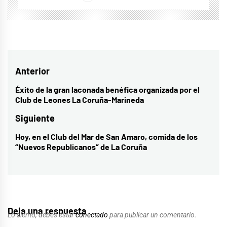
Navegación
Anterior
de
Éxito de la gran laconada benéfica organizada por el
Entrada
Club de Leones La Coruña-Marineda
entradas
anterior:
Siguiente
Hoy, en el Club del Mar de San Amaro, comida de los
Entrada
“Nuevos Republicanos” de La Coruña
siguiente:
Deja una respuesta
Lo siento, debes estar
conectado
para publicar un comentario.