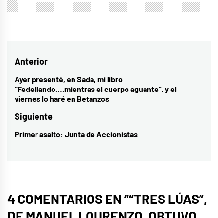
Navegación
Anterior
de
Ayer presenté, en Sada, mi libro
Entrada
“Fedellando….mientras el cuerpo aguante”, y el
entradas
anterior:
viernes lo haré en Betanzos
Siguiente
Primer asalto: Junta de Accionistas
Entrada
siguiente:
4 COMENTARIOS EN “
“TRES LÚAS”,
DE MANUEL LOURENZO, OBTUVO