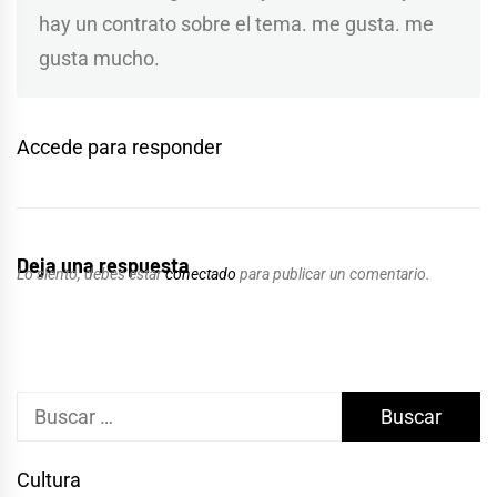
hay un contrato sobre el tema. me gusta. me
gusta mucho.
Accede para responder
Deja una respuesta
Lo siento, debes estar
conectado
para publicar un comentario.
Buscar:
Cultura