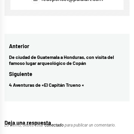
Navegación
Anterior
de
De ciudad de Guatemala a Honduras, con visita del
Entrada
famoso lugar arqueológico de Copán
entradas
anterior:
Siguiente
4 Aventuras de «El Capitán Trueno «
Entrada
siguiente:
Deja una respuesta
Lo siento, debes estar
conectado
para publicar un comentario.