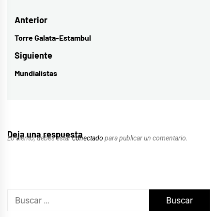
Navegación
Anterior
de
Torre Galata-Estambul
Entrada
entradas
anterior:
Siguiente
Mundialistas
Entrada
siguiente:
Deja una respuesta
Lo siento, debes estar
conectado
para publicar un comentario.
Buscar: