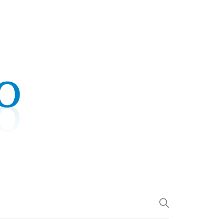
.COM
L