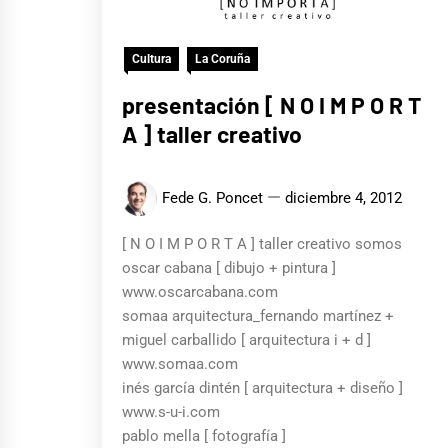
Cultura
La Coruña
presentación [ N O I M P O R T
A ] taller creativo
Fede G. Poncet
diciembre 4, 2012
[ N O I M P O R T A ] taller creativo somos
oscar cabana [ dibujo + pintura ]
www.oscarcabana.com
somaa arquitectura_fernando martínez +
miguel carballido [ arquitectura i + d ]
www.somaa.com
inés garcía dintén [ arquitectura + diseño ]
www.s-u-i.com
pablo mella [ fotografía ]