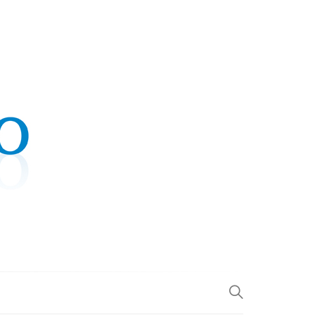
.COM
L