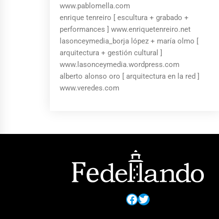
www.pablomella.com
enrique tenreiro [ escultura + grabado +
performances ] www.enriquetenreiro.net
lasonceymedia_borja lópez + maría olmo [
arquitectura + gestión cultural ]
www.lasonceymedia.wordpress.com
alberto alonso oro [ arquitectura en la red ]
www.veredes.com
Facebook
Twitter