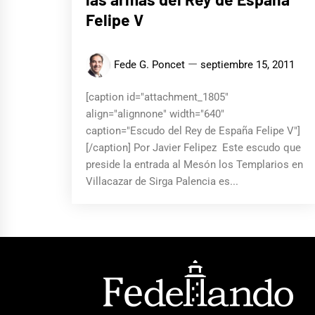
Felipe V
Fede G. Poncet
septiembre 15, 2011
[caption id="attachment_1805"
align="alignnone" width="640"
caption="Escudo del Rey de España Felipe V"]
[/caption] Por Javier Felipez Este escudo que
preside la entrada al Mesón los Templarios en
Villacazar de Sirga Palencia es...