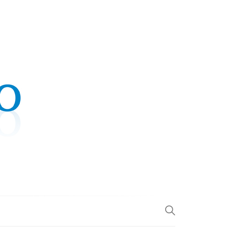
.COM
L