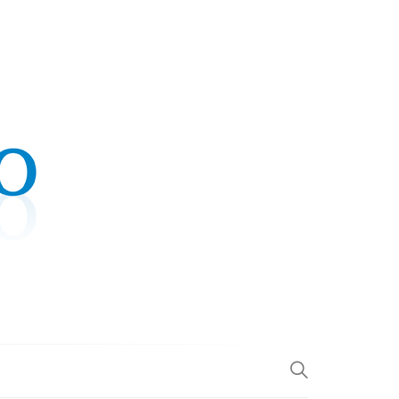
.COM
L