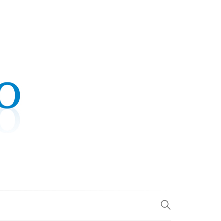
.COM
L