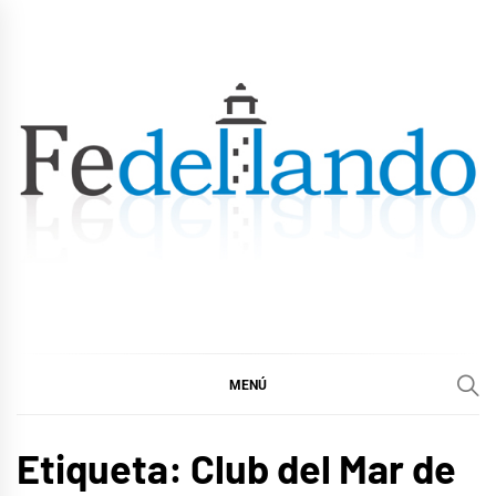
Ir
al
contenido
FEDELLANDO.COM
FEDELLANDO POR LA CORUÑA
MENÚ
Etiqueta:
Club del Mar de