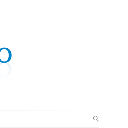
.COM
L