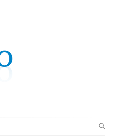
.COM
L