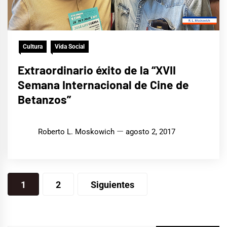
Cultura
Vida Social
Extraordinario éxito de la “XVII
Semana Internacional de Cine de
Betanzos”
Roberto L. Moskowich
agosto 2, 2017
Paginación
1
2
Siguientes
de
entradas