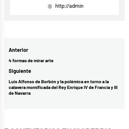
http://admin
Navegación
Anterior
de
4 formas de mirar arte
Entrada
entradas
anterior:
Siguiente
Luis Alfonso de Borbón y la polémica en torno a la
Entrada
calavera momificada del Rey Enrique IV de Francia y III
siguiente:
de Navarra