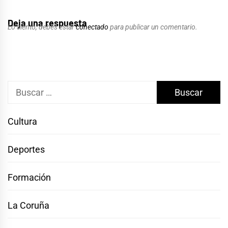
Deja una respuesta
Lo siento, debes estar
conectado
para publicar un comentario.
Buscar:
Cultura
Deportes
Formación
La Coruña