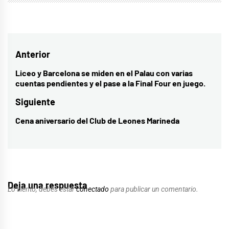
Navegación
Anterior
de
Liceo y Barcelona se miden en el Palau con varias
Entrada
cuentas pendientes y el pase a la Final Four en juego.
entradas
anterior:
Siguiente
Cena aniversario del Club de Leones Marineda
Entrada
siguiente:
Deja una respuesta
Lo siento, debes estar
conectado
para publicar un comentario.