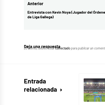
Navegación
Anterior
de
Entrevista con Kevin Noya (Jugador del Órden
Entrada
de Liga Gallega)
entradas
anterior:
Deja una respuesta
Lo siento, debes estar
conectado
para publicar un coment
Entrada
relacionada