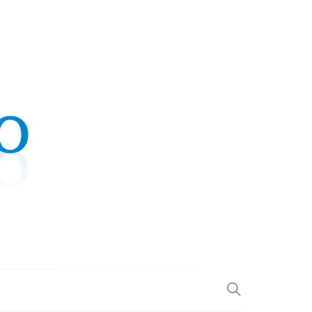
.COM
L