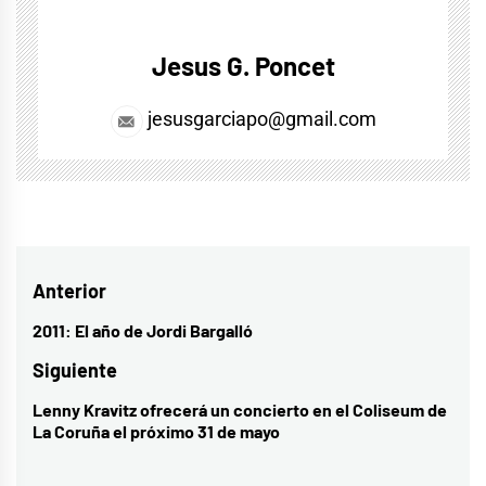
Jesus G. Poncet
jesusgarciapo@gmail.com
Navegación
Anterior
de
2011: El año de Jordi Bargalló
Entrada
entradas
anterior:
Siguiente
Lenny Kravitz ofrecerá un concierto en el Coliseum de
Entrada
La Coruña el próximo 31 de mayo
siguiente: