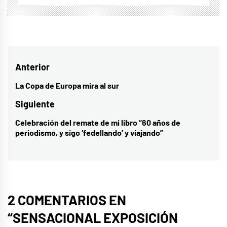
Navegación
Anterior
de
La Copa de Europa mira al sur
Entrada
entradas
anterior:
Siguiente
Celebración del remate de mi libro “60 años de
Entrada
periodismo, y sigo ‘fedellando’ y viajando”
siguiente:
2 COMENTARIOS EN
“
SENSACIONAL EXPOSICIÓN