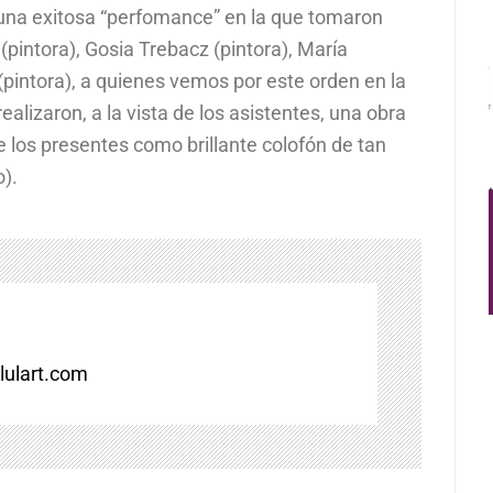
 una exitosa “perfomance” en la que tomaron
(pintora), Gosia Trebacz (pintora), María
(pintora), a quienes vemos por este orden en la
ealizaron, a la vista de los asistentes, una obra
 los presentes como brillante colofón de tan
o).
ulart.com