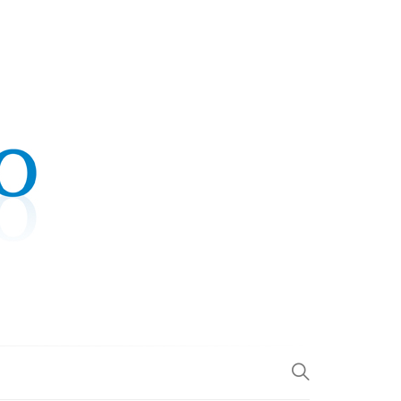
.COM
L