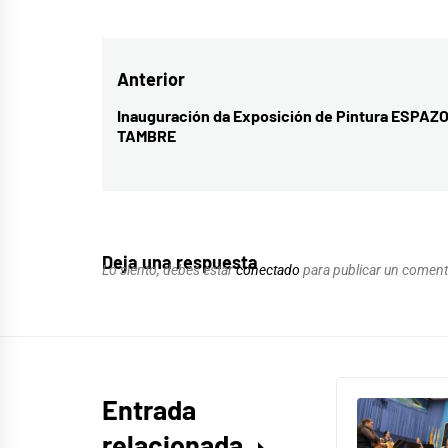
Navegación
Anterior
de
Inauguración da Exposición de Pintura ESPAZ
Entrada
TAMBRE
entradas
anterior:
Deja una respuesta
Lo siento, debes estar
conectado
para publicar un coment
Entrada
relacionada