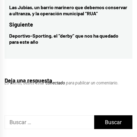
de
Las Jubias, un barrio marinero que debemos conservar
Entrada
a ultranza, y la operación municipal “RUA”
entradas
anterior:
Siguiente
Deportivo-Sporting, el “derby” que nos ha quedado
Entrada
para este año
siguiente:
Deja una respuesta
Lo siento, debes estar
conectado
para publicar un comentario.
Buscar: