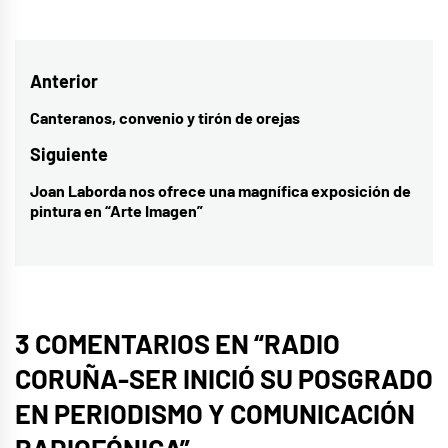
Navegación
Anterior
de
Canteranos, convenio y tirón de orejas
Entrada
entradas
anterior:
Siguiente
Joan Laborda nos ofrece una magnífica exposición de
Entrada
pintura en “Arte Imagen”
siguiente:
3 COMENTARIOS EN “
RADIO
CORUÑA-SER INICIÓ SU POSGRADO
EN PERIODISMO Y COMUNICACIÓN
RADIOFÓNICA
”