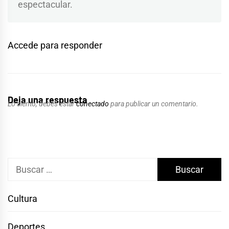
espectacular.
Accede para responder
Deja una respuesta
Lo siento, debes estar
conectado
para publicar un comentario.
Buscar:
Cultura
Deportes